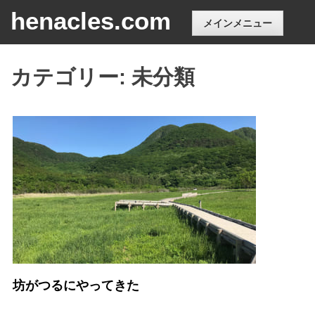
コ
henacles.com
メインメニュー
ン
テ
ン
カテゴリー:
未分類
ツ
へ
ス
キ
ッ
プ
坊がつるにやってきた